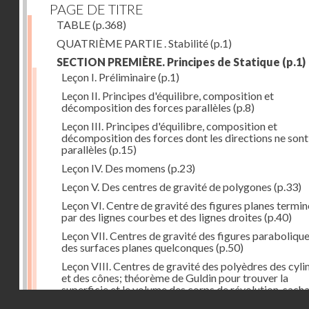
PAGE DE TITRE
TABLE
(p.368)
QUATRIÈME PARTIE . Stabilité
(p.1)
SECTION PREMIÈRE. Principes de Statique
(p.1)
Leçon I. Préliminaire
(p.1)
Leçon II. Principes d'équilibre, composition et
décomposition des forces parallèles
(p.8)
Leçon III. Principes d'équilibre, composition et
décomposition des forces dont les directions ne sont
parallèles
(p.15)
Leçon IV. Des momens
(p.23)
Leçon V. Des centres de gravité de polygones
(p.33)
Leçon VI. Centre de gravité des figures planes termi
par des lignes courbes et des lignes droites
(p.40)
Leçon VII. Centres de gravité des figures parabolique
des surfaces planes quelconques
(p.50)
Leçon VIII. Centres de gravité des polyèdres des cyli
et des cônes; théorème de Guldin pour trouver la
superficie et le volume des corps de révolution, sach
Droits réservés - CNAM
trouver le centre de gravité de leur génératrice
(p.60)