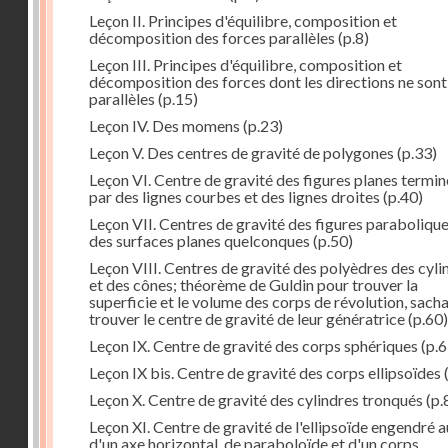
Leçon II. Principes d'équilibre, composition et
décomposition des forces parallèles
(p.8)
Leçon III. Principes d'équilibre, composition et
décomposition des forces dont les directions ne sont
parallèles
(p.15)
Leçon IV. Des momens
(p.23)
Leçon V. Des centres de gravité de polygones
(p.33)
Leçon VI. Centre de gravité des figures planes termi
par des lignes courbes et des lignes droites
(p.40)
Leçon VII. Centres de gravité des figures parabolique
des surfaces planes quelconques
(p.50)
Leçon VIII. Centres de gravité des polyèdres des cyli
et des cônes; théorème de Guldin pour trouver la
superficie et le volume des corps de révolution, sach
trouver le centre de gravité de leur génératrice
(p.60)
Leçon IX. Centre de gravité des corps sphériques
(p.6
Leçon IX bis. Centre de gravité des corps ellipsoïdes
Leçon X. Centre de gravité des cylindres tronqués
(p.
Leçon XI. Centre de gravité de l'ellipsoïde engendré 
d'un axe horizontal, de paraboloïde et d'un corps