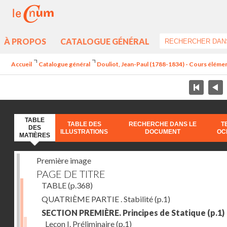
À PROPOS
CATALOGUE GÉNÉRAL
Accueil
Catalogue général
Douliot, Jean-Paul (1788-1834) - Cours élément
TABLE
TABLE DES
RECHERCHE DANS LE
T
DES
ILLUSTRATIONS
DOCUMENT
OC
MATIÈRES
Première image
PAGE DE TITRE
TABLE
(p.368)
QUATRIÈME PARTIE . Stabilité
(p.1)
SECTION PREMIÈRE. Principes de Statique
(p.1)
Leçon I. Préliminaire
(p.1)