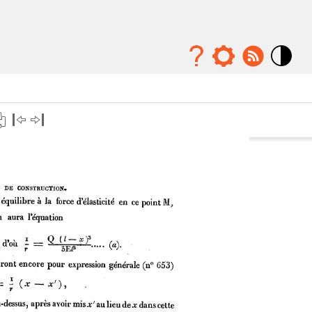
Mode
contraste
élévé