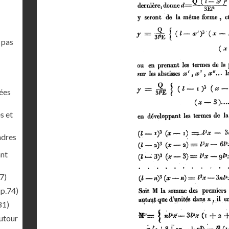
 pas
nées
s et
ndres
ant
7)
(p.74)
81)
autour