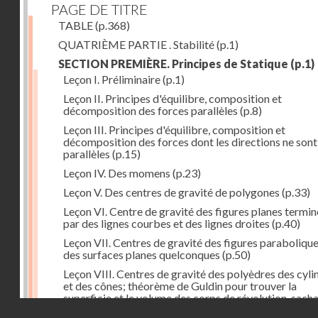
PAGE DE TITRE
TABLE
(p.368)
QUATRIÈME PARTIE . Stabilité
(p.1)
SECTION PREMIÈRE. Principes de Statique
(p.1)
Leçon I. Préliminaire
(p.1)
Leçon II. Principes d'équilibre, composition et
décomposition des forces parallèles
(p.8)
Leçon III. Principes d'équilibre, composition et
décomposition des forces dont les directions ne sont
parallèles
(p.15)
Leçon IV. Des momens
(p.23)
Leçon V. Des centres de gravité de polygones
(p.33)
Leçon VI. Centre de gravité des figures planes termi
par des lignes courbes et des lignes droites
(p.40)
Leçon VII. Centres de gravité des figures parabolique
des surfaces planes quelconques
(p.50)
Leçon VIII. Centres de gravité des polyèdres des cyli
et des cônes; théorème de Guldin pour trouver la
superficie et le volume des corps de révolution, sach
Droits réservés - CNAM
trouver le centre de gravité de leur génératrice
(p.60)