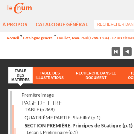
À PROPOS
CATALOGUE GÉNÉRAL
Accueil
Catalogue général
Douliot, Jean-Paul (1788-1834) - Cours élément
TABLE
TABLE DES
RECHERCHE DANS LE
T
DES
ILLUSTRATIONS
DOCUMENT
OC
MATIÈRES
Première image
PAGE DE TITRE
TABLE
(p.368)
QUATRIÈME PARTIE . Stabilité
(p.1)
SECTION PREMIÈRE. Principes de Statique
(p.1)
Leçon I. Préliminaire
(p.1)