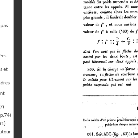
 pas
nées
s et
ndres
ant
7)
(p.74)
81)
autour