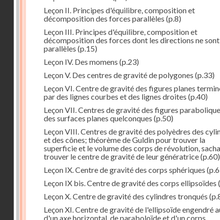
Leçon II. Principes d'équilibre, composition et
décomposition des forces parallèles
(p.8)
Leçon III. Principes d'équilibre, composition et
décomposition des forces dont les directions ne sont
parallèles
(p.15)
Leçon IV. Des momens
(p.23)
Leçon V. Des centres de gravité de polygones
(p.33)
Leçon VI. Centre de gravité des figures planes termi
par des lignes courbes et des lignes droites
(p.40)
Leçon VII. Centres de gravité des figures parabolique
des surfaces planes quelconques
(p.50)
Leçon VIII. Centres de gravité des polyèdres des cyli
et des cônes; théorème de Guldin pour trouver la
superficie et le volume des corps de révolution, sach
trouver le centre de gravité de leur génératrice
(p.60)
Leçon IX. Centre de gravité des corps sphériques
(p.6
Leçon IX bis. Centre de gravité des corps ellipsoïdes
Leçon X. Centre de gravité des cylindres tronqués
(p.
Leçon XI. Centre de gravité de l'ellipsoïde engendré 
d'un axe horizontal, de paraboloïde et d'un corps