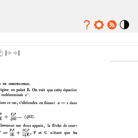
Mode
contraste
élévé