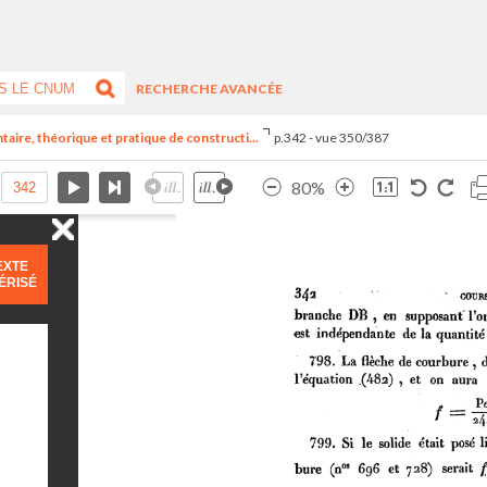
RECHERCHE AVANCÉE
aire, théorique et pratique de constructi...
p.342 - vue 350/387
80%
EXTE
ÉRISÉ