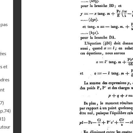
 pas
nées
s et
ndres
ant
7)
(p.74)
81)
autour