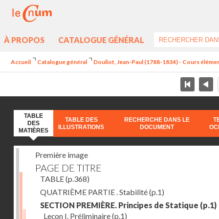
À PROPOS
CATALOGUE GÉNÉRAL
Accueil
Catalogue général
Douliot, Jean-Paul (1788-1834) - Cours élément
TABLE
TABLE DES
RECHERCHE DANS LE
T
DES
ILLUSTRATIONS
DOCUMENT
OC
MATIÈRES
Première image
PAGE DE TITRE
TABLE
(p.368)
QUATRIÈME PARTIE . Stabilité
(p.1)
SECTION PREMIÈRE. Principes de Statique
(p.1)
Leçon I. Préliminaire
(p.1)