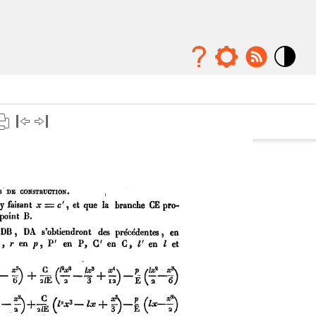
Mode
contraste
élévé