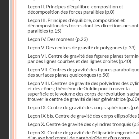
Leçon II. Principes d'équilibre, composition et
décomposition des forces parallèles
(p.8)
Leçon III. Principes d'équilibre, composition et
décomposition des forces dont les directions ne sont
parallèles
(p.15)
Leçon IV. Des momens
(p.23)
Leçon V. Des centres de gravité de polygones
(p.33)
Leçon VI. Centre de gravité des figures planes termi
par des lignes courbes et des lignes droites
(p.40)
Leçon VII. Centres de gravité des figures parabolique
des surfaces planes quelconques
(p.50)
Leçon VIII. Centres de gravité des polyèdres des cyli
et des cônes; théorème de Guldin pour trouver la
superficie et le volume des corps de révolution, sach
trouver le centre de gravité de leur génératrice
(p.60)
Leçon IX. Centre de gravité des corps sphériques
(p.6
Leçon IX bis. Centre de gravité des corps ellipsoïdes
Leçon X. Centre de gravité des cylindres tronqués
(p.
Leçon XI. Centre de gravité de l'ellipsoïde engendré 
d'un axe horizontal, de paraboloïde et d'un corps