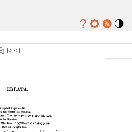
Mode
contraste
élévé