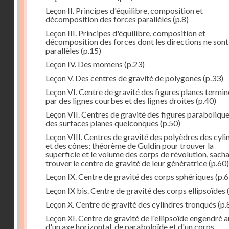
Leçon II. Principes d'équilibre, composition et
décomposition des forces parallèles
(p.8)
Leçon III. Principes d'équilibre, composition et
décomposition des forces dont les directions ne sont
parallèles
(p.15)
Leçon IV. Des momens
(p.23)
Leçon V. Des centres de gravité de polygones
(p.33)
Leçon VI. Centre de gravité des figures planes termi
par des lignes courbes et des lignes droites
(p.40)
Leçon VII. Centres de gravité des figures parabolique
des surfaces planes quelconques
(p.50)
Leçon VIII. Centres de gravité des polyèdres des cyli
et des cônes; théorème de Guldin pour trouver la
superficie et le volume des corps de révolution, sach
trouver le centre de gravité de leur génératrice
(p.60)
Leçon IX. Centre de gravité des corps sphériques
(p.6
Leçon IX bis. Centre de gravité des corps ellipsoïdes
Leçon X. Centre de gravité des cylindres tronqués
(p.
Leçon XI. Centre de gravité de l'ellipsoïde engendré 
d'un axe horizontal, de paraboloïde et d'un corps