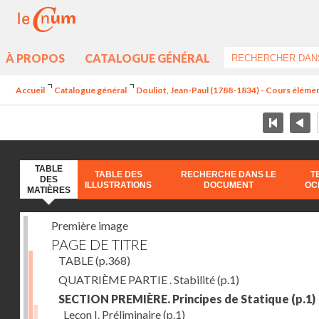
À PROPOS
CATALOGUE GÉNÉRAL
Accueil
Catalogue général
Douliot, Jean-Paul (1788-1834) - Cours élément
TABLE
TABLE DES
RECHERCHE DANS LE
T
DES
ILLUSTRATIONS
DOCUMENT
OC
MATIÈRES
Première image
PAGE DE TITRE
TABLE
(p.368)
QUATRIÈME PARTIE . Stabilité
(p.1)
SECTION PREMIÈRE. Principes de Statique
(p.1)
Leçon I. Préliminaire
(p.1)