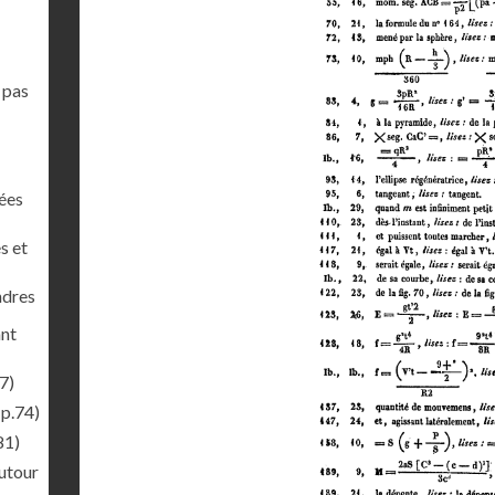
 pas
nées
s et
ndres
ant
7)
(p.74)
81)
autour