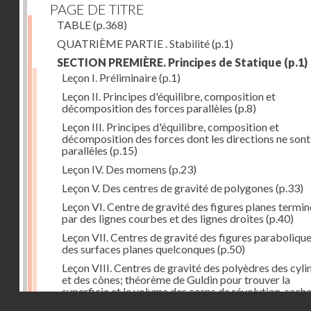
PAGE DE TITRE
TABLE
(p.368)
QUATRIÈME PARTIE . Stabilité
(p.1)
SECTION PREMIÈRE. Principes de Statique
(p.1)
Leçon I. Préliminaire
(p.1)
Leçon II. Principes d'équilibre, composition et
décomposition des forces parallèles
(p.8)
Leçon III. Principes d'équilibre, composition et
décomposition des forces dont les directions ne sont
parallèles
(p.15)
Leçon IV. Des momens
(p.23)
Leçon V. Des centres de gravité de polygones
(p.33)
Leçon VI. Centre de gravité des figures planes termi
par des lignes courbes et des lignes droites
(p.40)
Leçon VII. Centres de gravité des figures parabolique
des surfaces planes quelconques
(p.50)
Leçon VIII. Centres de gravité des polyèdres des cyli
et des cônes; théorème de Guldin pour trouver la
superficie et le volume des corps de révolution, sach
Droits réservés - CNAM
trouver le centre de gravité de leur génératrice
(p.60)