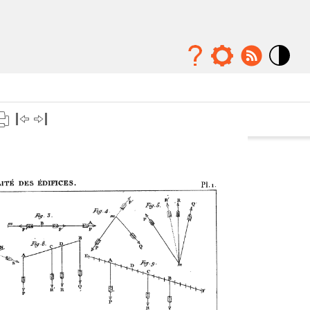
Mode
contraste
élévé