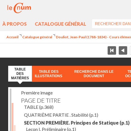
À PROPOS
CATALOGUE GÉNÉRAL
Accueil
Catalogue général
Douliot, Jean-Paul (1788-1834) - Cours élément
TABLE
TABLE DES
RECHERCHE DANS LE
T
DES
ILLUSTRATIONS
DOCUMENT
OC
MATIÈRES
Première image
PAGE DE TITRE
TABLE
(p.368)
QUATRIÈME PARTIE . Stabilité
(p.1)
SECTION PREMIÈRE. Principes de Statique
(p.1)
Leçon I. Préliminaire
(p.1)