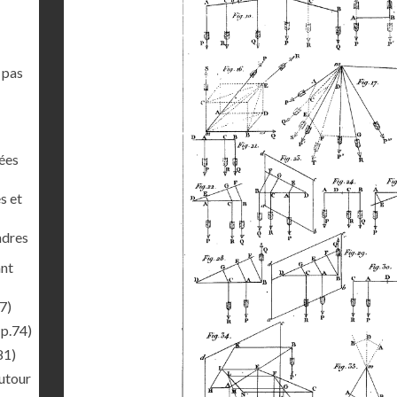
 pas
nées
s et
ndres
ant
7)
(p.74)
81)
autour