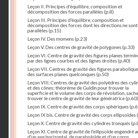
Leçon II. Principes d'équilibre, composition et
décomposition des forces parallèles
(p.8)
Leçon III. Principes d'équilibre, composition et
décomposition des forces dont les directions ne sont
parallèles
(p.15)
Leçon IV. Des momens
(p.23)
Leçon V. Des centres de gravité de polygones
(p.33)
Leçon VI. Centre de gravité des figures planes termi
par des lignes courbes et des lignes droites
(p.40)
Leçon VII. Centres de gravité des figures parabolique
des surfaces planes quelconques
(p.50)
Leçon VIII. Centres de gravité des polyèdres des cyli
et des cônes; théorème de Guldin pour trouver la
superficie et le volume des corps de révolution, sach
trouver le centre de gravité de leur génératrice
(p.60)
Leçon IX. Centre de gravité des corps sphériques
(p.6
Leçon IX bis. Centre de gravité des corps ellipsoïdes
Leçon X. Centre de gravité des cylindres tronqués
(p.
Leçon XI. Centre de gravité de l'ellipsoïde engendré 
d'un axe horizontal, de paraboloïde et d'un corps