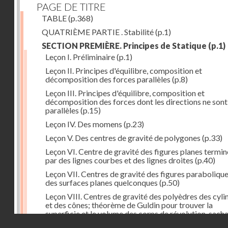
PAGE DE TITRE
TABLE
(p.368)
QUATRIÈME PARTIE . Stabilité
(p.1)
SECTION PREMIÈRE. Principes de Statique
(p.1)
Leçon I. Préliminaire
(p.1)
Leçon II. Principes d'équilibre, composition et
décomposition des forces parallèles
(p.8)
Leçon III. Principes d'équilibre, composition et
décomposition des forces dont les directions ne sont
parallèles
(p.15)
Leçon IV. Des momens
(p.23)
Leçon V. Des centres de gravité de polygones
(p.33)
Leçon VI. Centre de gravité des figures planes termi
par des lignes courbes et des lignes droites
(p.40)
Leçon VII. Centres de gravité des figures parabolique
des surfaces planes quelconques
(p.50)
Leçon VIII. Centres de gravité des polyèdres des cyli
et des cônes; théorème de Guldin pour trouver la
superficie et le volume des corps de révolution, sach
Droits réservés - CNAM
trouver le centre de gravité de leur génératrice
(p.60)