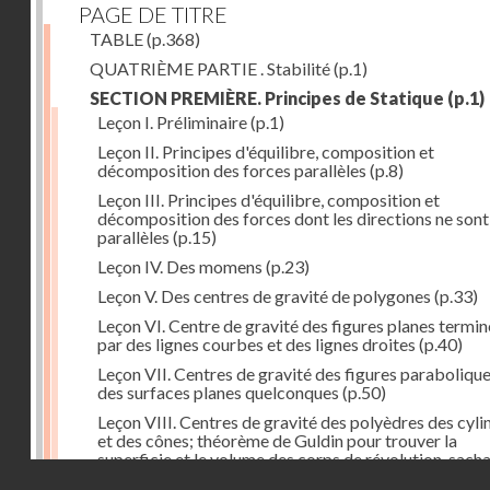
PAGE DE TITRE
TABLE
(p.368)
QUATRIÈME PARTIE . Stabilité
(p.1)
SECTION PREMIÈRE. Principes de Statique
(p.1)
Leçon I. Préliminaire
(p.1)
Leçon II. Principes d'équilibre, composition et
décomposition des forces parallèles
(p.8)
Leçon III. Principes d'équilibre, composition et
décomposition des forces dont les directions ne sont
parallèles
(p.15)
Leçon IV. Des momens
(p.23)
Leçon V. Des centres de gravité de polygones
(p.33)
Leçon VI. Centre de gravité des figures planes termi
par des lignes courbes et des lignes droites
(p.40)
Leçon VII. Centres de gravité des figures parabolique
des surfaces planes quelconques
(p.50)
Leçon VIII. Centres de gravité des polyèdres des cyli
et des cônes; théorème de Guldin pour trouver la
superficie et le volume des corps de révolution, sach
Droits réservés - CNAM
trouver le centre de gravité de leur génératrice
(p.60)