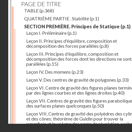
PAGE DE TITRE
TABLE
(p.368)
QUATRIÈME PARTIE . Stabilité
(p.1)
SECTION PREMIÈRE. Principes de Statique
(p.1)
Leçon I. Préliminaire
(p.1)
Leçon II. Principes d'équilibre, composition et
décomposition des forces parallèles
(p.8)
Leçon III. Principes d'équilibre, composition et
décomposition des forces dont les directions ne sont
parallèles
(p.15)
Leçon IV. Des momens
(p.23)
Leçon V. Des centres de gravité de polygones
(p.33)
Leçon VI. Centre de gravité des figures planes termi
par des lignes courbes et des lignes droites
(p.40)
Leçon VII. Centres de gravité des figures parabolique
des surfaces planes quelconques
(p.50)
Leçon VIII. Centres de gravité des polyèdres des cyli
et des cônes; théorème de Guldin pour trouver la
superficie et le volume des corps de révolution, sach
Droits réservés - CNAM
trouver le centre de gravité de leur génératrice
(p.60)