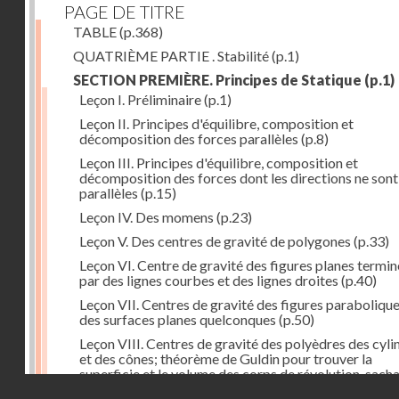
PAGE DE TITRE
TABLE
(p.368)
QUATRIÈME PARTIE . Stabilité
(p.1)
SECTION PREMIÈRE. Principes de Statique
(p.1)
Leçon I. Préliminaire
(p.1)
Leçon II. Principes d'équilibre, composition et
décomposition des forces parallèles
(p.8)
Leçon III. Principes d'équilibre, composition et
décomposition des forces dont les directions ne sont
parallèles
(p.15)
Leçon IV. Des momens
(p.23)
Leçon V. Des centres de gravité de polygones
(p.33)
Leçon VI. Centre de gravité des figures planes termi
par des lignes courbes et des lignes droites
(p.40)
Leçon VII. Centres de gravité des figures parabolique
des surfaces planes quelconques
(p.50)
Leçon VIII. Centres de gravité des polyèdres des cyli
et des cônes; théorème de Guldin pour trouver la
superficie et le volume des corps de révolution, sach
Droits réservés - CNAM
trouver le centre de gravité de leur génératrice
(p.60)