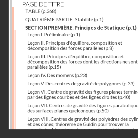
PAGE DE TITRE
TABLE
(p.368)
QUATRIÈME PARTIE . Stabilité
(p.1)
SECTION PREMIÈRE. Principes de Statique
(p.1)
Leçon I. Préliminaire
(p.1)
Leçon II. Principes d'équilibre, composition et
décomposition des forces parallèles
(p.8)
Leçon III. Principes d'équilibre, composition et
décomposition des forces dont les directions ne sont
parallèles
(p.15)
Leçon IV. Des momens
(p.23)
Leçon V. Des centres de gravité de polygones
(p.33)
Leçon VI. Centre de gravité des figures planes termi
par des lignes courbes et des lignes droites
(p.40)
Leçon VII. Centres de gravité des figures parabolique
des surfaces planes quelconques
(p.50)
Leçon VIII. Centres de gravité des polyèdres des cyli
et des cônes; théorème de Guldin pour trouver la
superficie et le volume des corps de révolution, sach
Droits réservés - CNAM
trouver le centre de gravité de leur génératrice
(p.60)