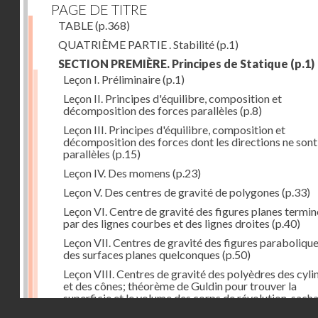
PAGE DE TITRE
TABLE
(p.368)
QUATRIÈME PARTIE . Stabilité
(p.1)
SECTION PREMIÈRE. Principes de Statique
(p.1)
Leçon I. Préliminaire
(p.1)
Leçon II. Principes d'équilibre, composition et
décomposition des forces parallèles
(p.8)
Leçon III. Principes d'équilibre, composition et
décomposition des forces dont les directions ne sont
parallèles
(p.15)
Leçon IV. Des momens
(p.23)
Leçon V. Des centres de gravité de polygones
(p.33)
Leçon VI. Centre de gravité des figures planes termi
par des lignes courbes et des lignes droites
(p.40)
Leçon VII. Centres de gravité des figures parabolique
des surfaces planes quelconques
(p.50)
Leçon VIII. Centres de gravité des polyèdres des cyli
et des cônes; théorème de Guldin pour trouver la
superficie et le volume des corps de révolution, sach
Droits réservés - CNAM
trouver le centre de gravité de leur génératrice
(p.60)