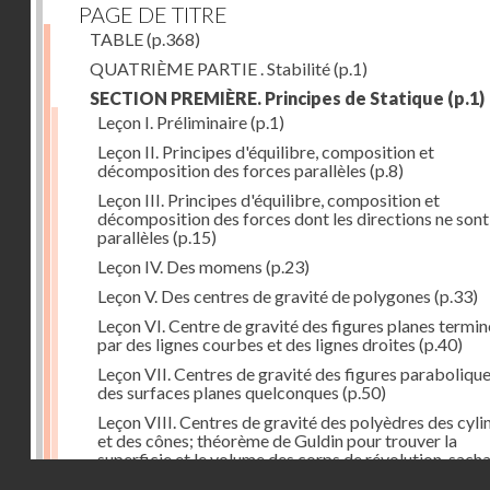
PAGE DE TITRE
TABLE
(p.368)
QUATRIÈME PARTIE . Stabilité
(p.1)
SECTION PREMIÈRE. Principes de Statique
(p.1)
Leçon I. Préliminaire
(p.1)
Leçon II. Principes d'équilibre, composition et
décomposition des forces parallèles
(p.8)
Leçon III. Principes d'équilibre, composition et
décomposition des forces dont les directions ne sont
parallèles
(p.15)
Leçon IV. Des momens
(p.23)
Leçon V. Des centres de gravité de polygones
(p.33)
Leçon VI. Centre de gravité des figures planes termi
par des lignes courbes et des lignes droites
(p.40)
Leçon VII. Centres de gravité des figures parabolique
des surfaces planes quelconques
(p.50)
Leçon VIII. Centres de gravité des polyèdres des cyli
et des cônes; théorème de Guldin pour trouver la
superficie et le volume des corps de révolution, sach
Droits réservés - CNAM
trouver le centre de gravité de leur génératrice
(p.60)