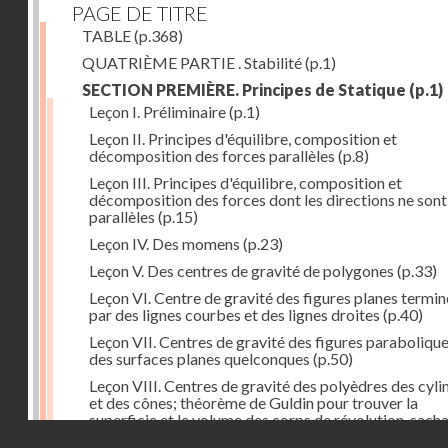
PAGE DE TITRE
TABLE
(p.368)
QUATRIÈME PARTIE . Stabilité
(p.1)
SECTION PREMIÈRE. Principes de Statique
(p.1)
Leçon I. Préliminaire
(p.1)
Leçon II. Principes d'équilibre, composition et
décomposition des forces parallèles
(p.8)
Leçon III. Principes d'équilibre, composition et
décomposition des forces dont les directions ne sont
parallèles
(p.15)
Leçon IV. Des momens
(p.23)
Leçon V. Des centres de gravité de polygones
(p.33)
Leçon VI. Centre de gravité des figures planes termi
par des lignes courbes et des lignes droites
(p.40)
Leçon VII. Centres de gravité des figures parabolique
des surfaces planes quelconques
(p.50)
Leçon VIII. Centres de gravité des polyèdres des cyli
et des cônes; théorème de Guldin pour trouver la
superficie et le volume des corps de révolution, sach
Droits réservés - CNAM
trouver le centre de gravité de leur génératrice
(p.60)