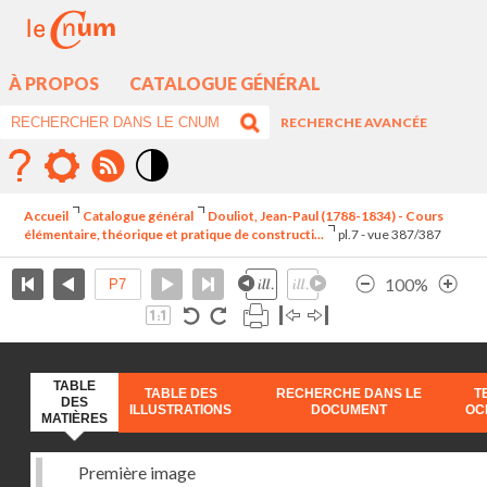
À PROPOS
CATALOGUE GÉNÉRAL
RECHERCHE AVANCÉE
Mode
contraste
Accueil
Catalogue général
Douliot, Jean-Paul (1788-1834) - Cours
élévé
élémentaire, théorique et pratique de constructi...
pl.7 - vue 387/387
100%
TABLE
TABLE DES
RECHERCHE DANS LE
T
DES
ILLUSTRATIONS
DOCUMENT
OC
MATIÈRES
Première image