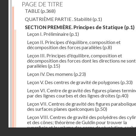
PAGE DE TITRE
TABLE
(p.368)
QUATRIÈME PARTIE . Stabilité
(p.1)
SECTION PREMIÈRE. Principes de Statique
(p.1)
Leçon I. Préliminaire
(p.1)
Leçon II. Principes d'équilibre, composition et
décomposition des forces parallèles
(p.8)
Leçon III. Principes d'équilibre, composition et
décomposition des forces dont les directions ne sont
parallèles
(p.15)
Leçon IV. Des momens
(p.23)
Leçon V. Des centres de gravité de polygones
(p.33)
Leçon VI. Centre de gravité des figures planes termi
par des lignes courbes et des lignes droites
(p.40)
Leçon VII. Centres de gravité des figures parabolique
des surfaces planes quelconques
(p.50)
Leçon VIII. Centres de gravité des polyèdres des cyli
et des cônes; théorème de Guldin pour trouver la
superficie et le volume des corps de révolution, sach
Droits réservés - CNAM
trouver le centre de gravité de leur génératrice
(p.60)