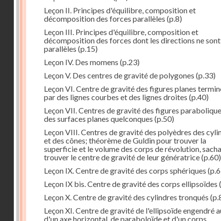
Leçon II. Principes d'équilibre, composition et
décomposition des forces parallèles
(p.8)
Leçon III. Principes d'équilibre, composition et
décomposition des forces dont les directions ne sont
parallèles
(p.15)
Leçon IV. Des momens
(p.23)
Leçon V. Des centres de gravité de polygones
(p.33)
Leçon VI. Centre de gravité des figures planes termi
par des lignes courbes et des lignes droites
(p.40)
Leçon VII. Centres de gravité des figures parabolique
des surfaces planes quelconques
(p.50)
Leçon VIII. Centres de gravité des polyèdres des cyli
et des cônes; théorème de Guldin pour trouver la
superficie et le volume des corps de révolution, sach
trouver le centre de gravité de leur génératrice
(p.60)
Leçon IX. Centre de gravité des corps sphériques
(p.6
Leçon IX bis. Centre de gravité des corps ellipsoïdes
Leçon X. Centre de gravité des cylindres tronqués
(p.
Leçon XI. Centre de gravité de l'ellipsoïde engendré 
d'un axe horizontal, de paraboloïde et d'un corps