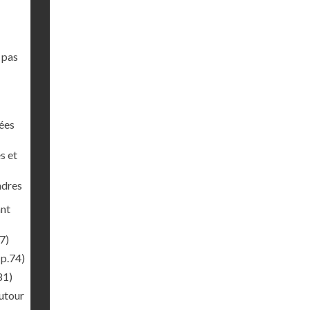
 pas
nées
s et
ndres
ant
7)
(p.74)
81)
autour