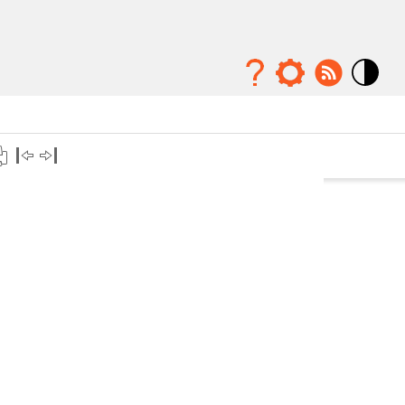
Mode
contraste
élévé