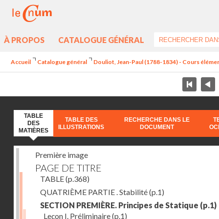
À PROPOS
CATALOGUE GÉNÉRAL
Accueil
Catalogue général
Douliot, Jean-Paul (1788-1834) - Cours élément
TABLE
TABLE DES
RECHERCHE DANS LE
T
DES
ILLUSTRATIONS
DOCUMENT
OC
MATIÈRES
Première image
PAGE DE TITRE
TABLE
(p.368)
QUATRIÈME PARTIE . Stabilité
(p.1)
SECTION PREMIÈRE. Principes de Statique
(p.1)
Leçon I. Préliminaire
(p.1)