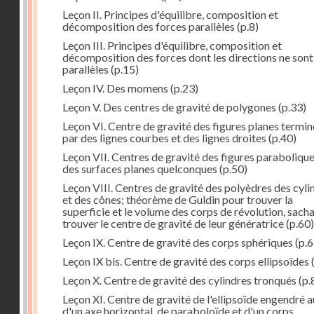
Leçon II. Principes d'équilibre, composition et
décomposition des forces parallèles
(p.8)
Leçon III. Principes d'équilibre, composition et
décomposition des forces dont les directions ne sont
parallèles
(p.15)
Leçon IV. Des momens
(p.23)
Leçon V. Des centres de gravité de polygones
(p.33)
Leçon VI. Centre de gravité des figures planes termi
par des lignes courbes et des lignes droites
(p.40)
Leçon VII. Centres de gravité des figures parabolique
des surfaces planes quelconques
(p.50)
Leçon VIII. Centres de gravité des polyèdres des cyli
et des cônes; théorème de Guldin pour trouver la
superficie et le volume des corps de révolution, sach
trouver le centre de gravité de leur génératrice
(p.60)
Leçon IX. Centre de gravité des corps sphériques
(p.6
Leçon IX bis. Centre de gravité des corps ellipsoïdes
Leçon X. Centre de gravité des cylindres tronqués
(p.
Leçon XI. Centre de gravité de l'ellipsoïde engendré 
d'un axe horizontal, de paraboloïde et d'un corps