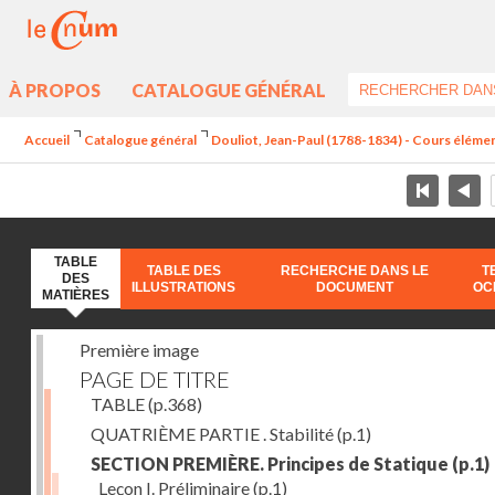
À PROPOS
CATALOGUE GÉNÉRAL
Accueil
Catalogue général
Douliot, Jean-Paul (1788-1834) - Cours élément
TABLE
TABLE DES
RECHERCHE DANS LE
T
DES
ILLUSTRATIONS
DOCUMENT
OC
MATIÈRES
Première image
PAGE DE TITRE
TABLE
(p.368)
QUATRIÈME PARTIE . Stabilité
(p.1)
SECTION PREMIÈRE. Principes de Statique
(p.1)
Leçon I. Préliminaire
(p.1)