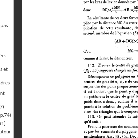
 pas
nées
s et
ndres
ant
7)
(p.74)
81)
autour