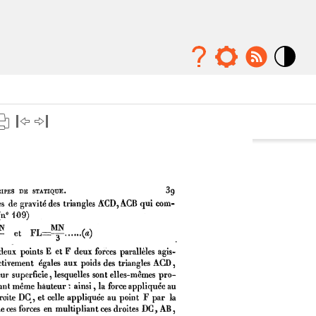
Mode
contraste
élévé