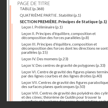
PAGE DE TITRE
TABLE
(p.368)
QUATRIÈME PARTIE . Stabilité
(p.1)
SECTION PREMIÈRE. Principes de Statique
(p.1)
Leçon I. Préliminaire
(p.1)
Leçon II. Principes d'équilibre, composition et
décomposition des forces parallèles
(p.8)
Leçon III. Principes d'équilibre, composition et
décomposition des forces dont les directions ne sont
parallèles
(p.15)
Leçon IV. Des momens
(p.23)
Leçon V. Des centres de gravité de polygones
(p.33)
Leçon VI. Centre de gravité des figures planes termi
par des lignes courbes et des lignes droites
(p.40)
Leçon VII. Centres de gravité des figures parabolique
des surfaces planes quelconques
(p.50)
Leçon VIII. Centres de gravité des polyèdres des cyli
et des cônes; théorème de Guldin pour trouver la
superficie et le volume des corps de révolution, sach
Droits réservés - CNAM
trouver le centre de gravité de leur génératrice
(p.60)