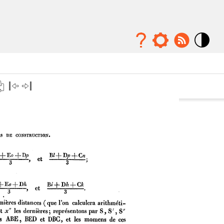
Mode
contraste
élévé