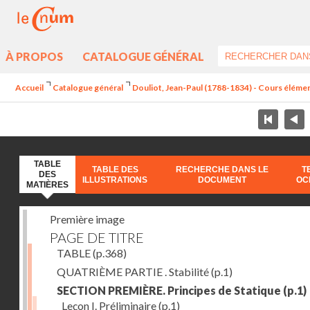
À PROPOS
CATALOGUE GÉNÉRAL
Accueil
Catalogue général
Douliot, Jean-Paul (1788-1834) - Cours élément
TABLE
TABLE DES
RECHERCHE DANS LE
T
DES
ILLUSTRATIONS
DOCUMENT
OC
MATIÈRES
Première image
PAGE DE TITRE
TABLE
(p.368)
QUATRIÈME PARTIE . Stabilité
(p.1)
SECTION PREMIÈRE. Principes de Statique
(p.1)
Leçon I. Préliminaire
(p.1)