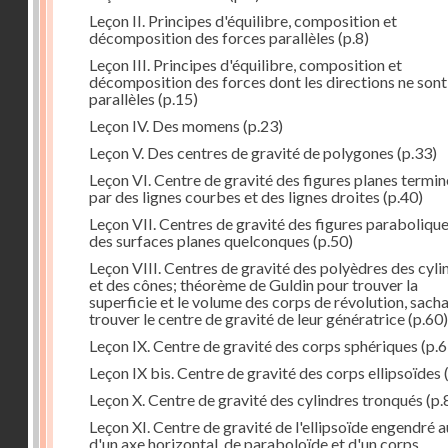
Leçon II. Principes d'équilibre, composition et
décomposition des forces parallèles
(p.8)
Leçon III. Principes d'équilibre, composition et
décomposition des forces dont les directions ne sont
parallèles
(p.15)
Leçon IV. Des momens
(p.23)
Leçon V. Des centres de gravité de polygones
(p.33)
Leçon VI. Centre de gravité des figures planes termi
par des lignes courbes et des lignes droites
(p.40)
Leçon VII. Centres de gravité des figures parabolique
des surfaces planes quelconques
(p.50)
Leçon VIII. Centres de gravité des polyèdres des cyli
et des cônes; théorème de Guldin pour trouver la
superficie et le volume des corps de révolution, sach
trouver le centre de gravité de leur génératrice
(p.60)
Leçon IX. Centre de gravité des corps sphériques
(p.6
Leçon IX bis. Centre de gravité des corps ellipsoïdes
Leçon X. Centre de gravité des cylindres tronqués
(p.
Leçon XI. Centre de gravité de l'ellipsoïde engendré 
d'un axe horizontal, de paraboloïde et d'un corps