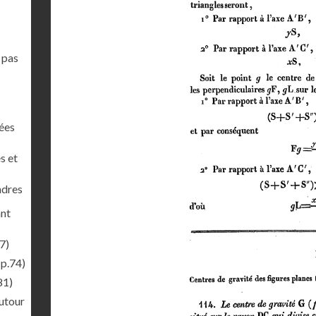
 pas
nées
s et
ndres
ant
7)
(p.74)
81)
autour