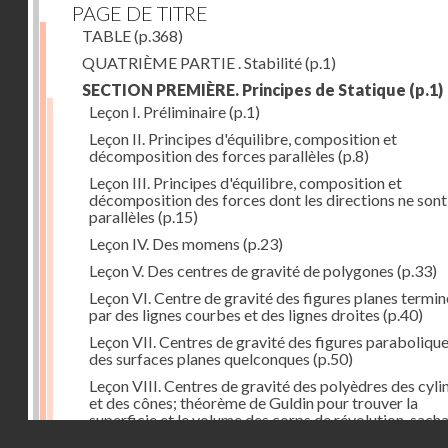
PAGE DE TITRE
TABLE
(p.368)
QUATRIÈME PARTIE . Stabilité
(p.1)
SECTION PREMIÈRE. Principes de Statique
(p.1)
Leçon I. Préliminaire
(p.1)
Leçon II. Principes d'équilibre, composition et
décomposition des forces parallèles
(p.8)
Leçon III. Principes d'équilibre, composition et
décomposition des forces dont les directions ne sont
parallèles
(p.15)
Leçon IV. Des momens
(p.23)
Leçon V. Des centres de gravité de polygones
(p.33)
Leçon VI. Centre de gravité des figures planes termi
par des lignes courbes et des lignes droites
(p.40)
Leçon VII. Centres de gravité des figures parabolique
des surfaces planes quelconques
(p.50)
Leçon VIII. Centres de gravité des polyèdres des cyli
et des cônes; théorème de Guldin pour trouver la
superficie et le volume des corps de révolution, sach
Droits réservés - CNAM
trouver le centre de gravité de leur génératrice
(p.60)