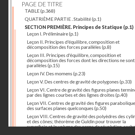
PAGE DE TITRE
TABLE
(p.368)
QUATRIÈME PARTIE . Stabilité
(p.1)
SECTION PREMIÈRE. Principes de Statique
(p.1)
Leçon I. Préliminaire
(p.1)
Leçon II. Principes d'équilibre, composition et
décomposition des forces parallèles
(p.8)
Leçon III. Principes d'équilibre, composition et
décomposition des forces dont les directions ne sont
parallèles
(p.15)
Leçon IV. Des momens
(p.23)
Leçon V. Des centres de gravité de polygones
(p.33)
Leçon VI. Centre de gravité des figures planes termi
par des lignes courbes et des lignes droites
(p.40)
Leçon VII. Centres de gravité des figures parabolique
des surfaces planes quelconques
(p.50)
Leçon VIII. Centres de gravité des polyèdres des cyli
et des cônes; théorème de Guldin pour trouver la
superficie et le volume des corps de révolution, sach
Droits réservés - CNAM
trouver le centre de gravité de leur génératrice
(p.60)