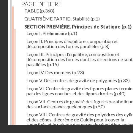
PAGE DE TITRE
TABLE
(p.368)
QUATRIÈME PARTIE . Stabilité
(p.1)
SECTION PREMIÈRE. Principes de Statique
(p.1)
Leçon I. Préliminaire
(p.1)
Leçon II. Principes d'équilibre, composition et
décomposition des forces parallèles
(p.8)
Leçon III. Principes d'équilibre, composition et
décomposition des forces dont les directions ne sont
parallèles
(p.15)
Leçon IV. Des momens
(p.23)
Leçon V. Des centres de gravité de polygones
(p.33)
Leçon VI. Centre de gravité des figures planes termi
par des lignes courbes et des lignes droites
(p.40)
Leçon VII. Centres de gravité des figures parabolique
des surfaces planes quelconques
(p.50)
Leçon VIII. Centres de gravité des polyèdres des cyli
et des cônes; théorème de Guldin pour trouver la
superficie et le volume des corps de révolution, sach
Droits réservés - CNAM
trouver le centre de gravité de leur génératrice
(p.60)