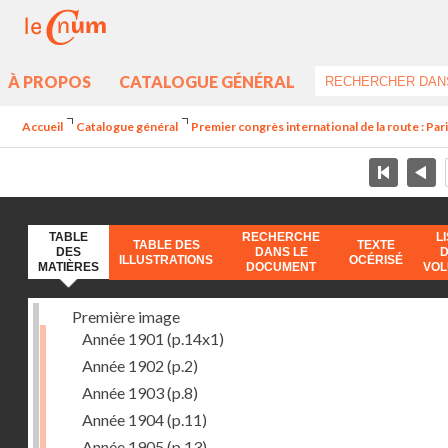
À PROPOS
CATALOGUE GÉNÉRAL
Accueil
Catalogue général
Premier congrès international de la route : Par
TABLE
RECHERCHE
L
TABLE DES
TEXTE
DES
DANS LE
ILLUSTRATIONS
OCÉRISÉ
MATIÈRES
DOCUMENT
VO
Première image
Année 1901
(p.14x1)
Année 1902
(p.2)
Année 1903
(p.8)
Année 1904
(p.11)
Année 1905
(p.13)