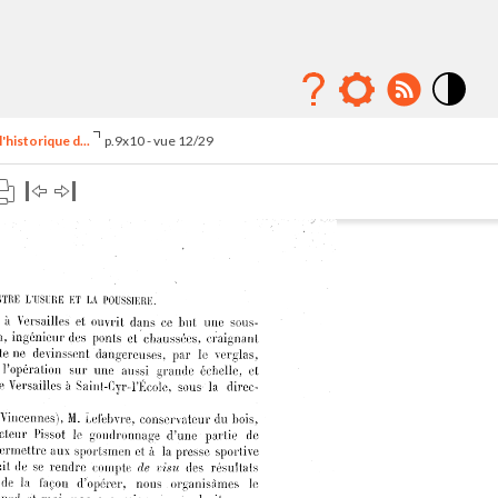
Mode
contraste
'historique d...
p.9x10 - vue 12/29
élévé