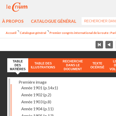
À PROPOS
CATALOGUE GÉNÉRAL
Accueil
Catalogue général
Premier congrès international de la route : Par
TABLE
RECHERCHE
L
TABLE DES
TEXTE
DES
DANS LE
ILLUSTRATIONS
OCÉRISÉ
MATIÈRES
DOCUMENT
VO
Première image
Année 1901
(p.14x1)
Année 1902
(p.2)
Année 1903
(p.8)
Année 1904
(p.11)
Année 1905
(p.13)