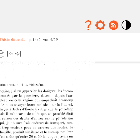
Mode
contraste
'historique d...
p.14x2 - vue 4/29
élévé