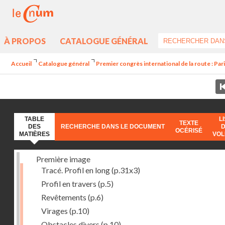
À PROPOS
CATALOGUE GÉNÉRAL
Accueil
Catalogue général
Premier congrès international de la route : Par
TABLE
L
TEXTE
DES
RECHERCHE DANS LE DOCUMENT
OCÉRISÉ
MATIÈRES
VO
Première image
Tracé. Profil en long
(p.31x3)
Profil en travers
(p.5)
Revêtements
(p.6)
Virages
(p.10)
Obstacles divers
(p.10)