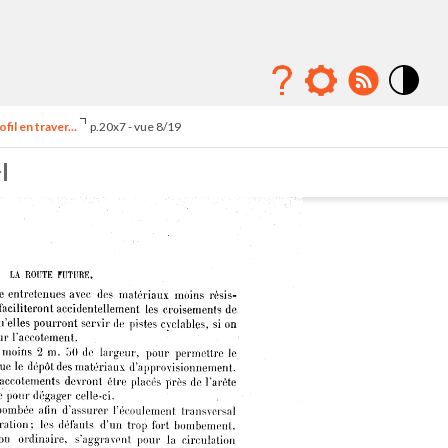
Mode
contraste
il en traver...
p.20x7 - vue 8/19
élévé