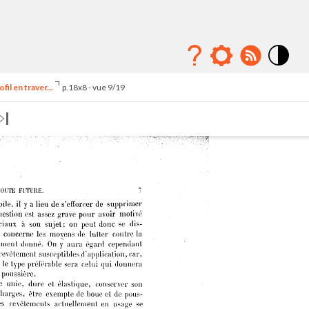
Mode
contraste
il en traver...
p.18x8 - vue 9/19
élévé