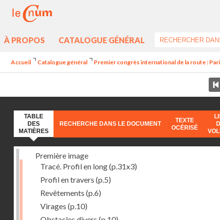
À PROPOS
CATALOGUE GÉNÉRAL
Accueil
Catalogue général
Premier congrès international de la route : Par
TABLE
L
TEXTE
DES
RECHERCHE DANS LE DOCUMENT
OCÉRISÉ
MATIÈRES
VO
Première image
Tracé. Profil en long
(p.31x3)
Profil en travers
(p.5)
Revêtements
(p.6)
Virages
(p.10)
Obstacles divers
(p.10)