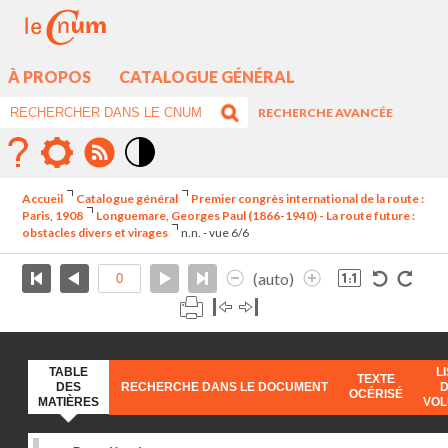
À PROPOS
CATALOGUE GÉNÉRAL
RECHERCHE AVANCÉE
Mode
contraste
Accueil
Catalogue général
Premier congrès international de la route :
élévé
Paris, 1908
Longuemare, Georges Paul (1866-1940) - La route future :
obstacles divers et virages
n.n. - vue 6/6
(auto)
TABLE
L
TEXTE
DES
RECHERCHE DANS LE DOCUMENT
OCÉRISÉ
MATIÈRES
VO