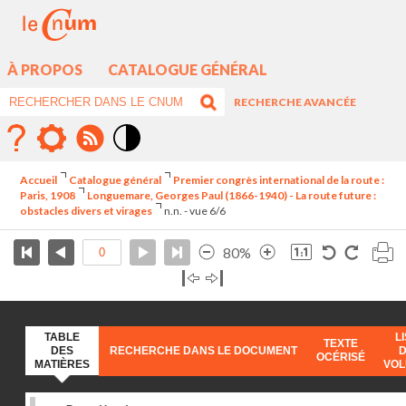
À PROPOS
CATALOGUE GÉNÉRAL
RECHERCHE AVANCÉE
Mode
contraste
Accueil
Catalogue général
Premier congrès international de la route :
élévé
Paris, 1908
Longuemare, Georges Paul (1866-1940) - La route future :
obstacles divers et virages
n.n. - vue 6/6
80%
TABLE
L
TEXTE
DES
RECHERCHE DANS LE DOCUMENT
OCÉRISÉ
MATIÈRES
VO