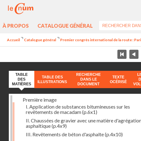
À PROPOS
CATALOGUE GÉNÉRAL
Accueil
Catalogue général
Premier congrès international de la route : Par
TABLE
RECHERCHE
L
TABLE DES
TEXTE
DES
DANS LE
ILLUSTRATIONS
OCÉRISÉ
MATIÈRES
DOCUMENT
VO
Première image
I. Application de substances bitumineuses sur les
revêtements de macadam
(p.6x1)
II. Chaussées de gravier avec une matière d'agrégatio
asphaltique
(p.4x9)
III. Revêtements de béton d'asphalte
(p.4x10)