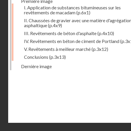
Première image
I. Application de substances bitumineuses sur les
revêtements de macadam
(p.6x1)
II. Chaussées de gravier avec une matière d'agrégatio
asphaltique
(p.4x9)
III. Revêtements de béton d'asphalte
(p.4x10)
IV. Revêtements en béton de ciment de Portland
(p.3x
V. Revêtements à meilleur marché
(p.3x12)
Conclusions
(p.3x13)
Dernière image
Droits réservés - CNAM