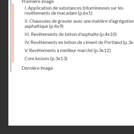
Première image
I. Application de substances bitumineuses sur les
revêtements de macadam
(p.6x1)
II. Chaussées de gravier avec une matière d'agrégatio
asphaltique
(p.4x9)
III. Revêtements de béton d'asphalte
(p.4x10)
IV. Revêtements en béton de ciment de Portland
(p.3x
V. Revêtements à meilleur marché
(p.3x12)
Conclusions
(p.3x13)
Dernière image
Droits réservés - CNAM