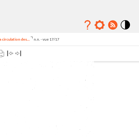
Mode
contraste
circulation des...
n.n. - vue 17/17
élévé