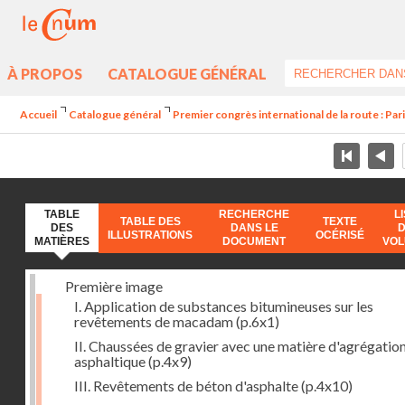
À PROPOS
CATALOGUE GÉNÉRAL
Accueil
Catalogue général
Premier congrès international de la route : Par
TABLE
RECHERCHE
L
TABLE DES
TEXTE
DES
DANS LE
ILLUSTRATIONS
OCÉRISÉ
MATIÈRES
DOCUMENT
VO
Première image
I. Application de substances bitumineuses sur les
revêtements de macadam
(p.6x1)
II. Chaussées de gravier avec une matière d'agrégatio
asphaltique
(p.4x9)
III. Revêtements de béton d'asphalte
(p.4x10)