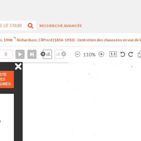
RECHERCHE AVANCÉE
is, 1908
Richardson, Clifford (1856-1932) - L'entretien des chaussées en vue de la 
110%
ISTE
DES
LUMES
n