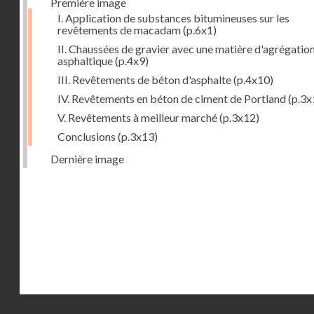
Première image
I. Application de substances bitumineuses sur les
revêtements de macadam
(p.6x1)
II. Chaussées de gravier avec une matière d'agrégatio
asphaltique
(p.4x9)
III. Revêtements de béton d'asphalte
(p.4x10)
IV. Revêtements en béton de ciment de Portland
(p.3x
V. Revêtements à meilleur marché
(p.3x12)
Conclusions
(p.3x13)
Dernière image
Droits réservés - CNAM