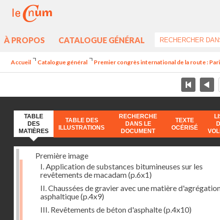
À PROPOS
CATALOGUE GÉNÉRAL
Accueil
Catalogue général
Premier congrès international de la route : Par
TABLE
RECHERCHE
L
TABLE DES
TEXTE
DES
DANS LE
ILLUSTRATIONS
OCÉRISÉ
MATIÈRES
DOCUMENT
VO
Première image
I. Application de substances bitumineuses sur les
revêtements de macadam
(p.6x1)
II. Chaussées de gravier avec une matière d'agrégatio
asphaltique
(p.4x9)
III. Revêtements de béton d'asphalte
(p.4x10)