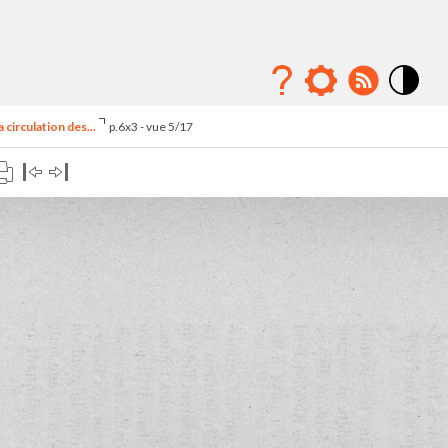
Mode
contraste
circulation des...
p.6x3 - vue 5/17
élévé