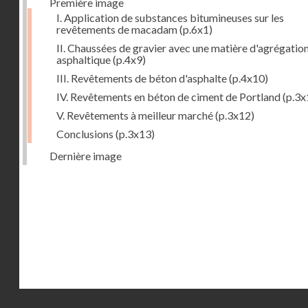
Première image
I. Application de substances bitumineuses sur les
revêtements de macadam
(p.6x1)
II. Chaussées de gravier avec une matière d'agrégatio
asphaltique
(p.4x9)
III. Revêtements de béton d'asphalte
(p.4x10)
IV. Revêtements en béton de ciment de Portland
(p.3x
V. Revêtements à meilleur marché
(p.3x12)
Conclusions
(p.3x13)
Dernière image
Droits réservés - CNAM