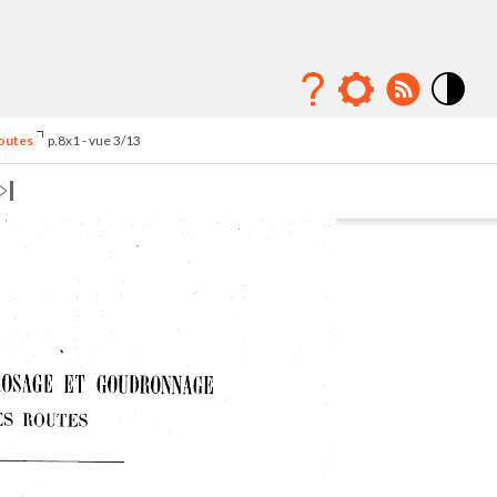
Mode
contraste
routes
p.8x1 - vue 3/13
élévé