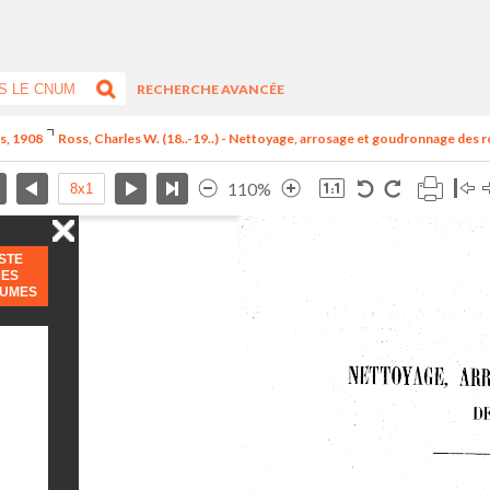
RECHERCHE AVANCÉE
is, 1908
Ross, Charles W. (18..-19..) - Nettoyage, arrosage et goudronnage des 
110%
ISTE
DES
LUMES