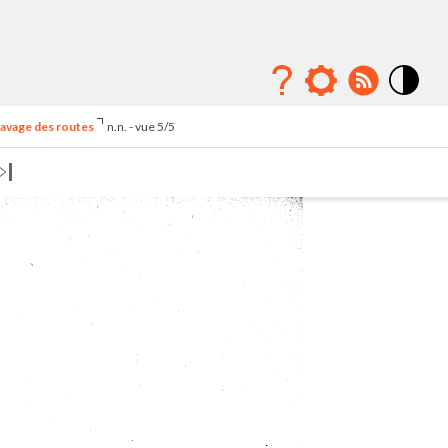
Mode
contraste
pavage des routes
n.n. - vue 5/5
élévé