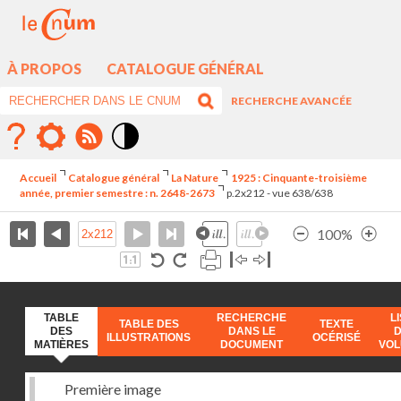
À PROPOS
CATALOGUE GÉNÉRAL
RECHERCHE AVANCÉE
Mode
contraste
Accueil
Catalogue général
La Nature
1925 : Cinquante-troisième
élévé
année, premier semestre : n. 2648-2673
p.2x212 - vue 638/638
100%
TABLE
RECHERCHE
L
TABLE DES
TEXTE
DES
DANS LE
ILLUSTRATIONS
OCÉRISÉ
MATIÈRES
DOCUMENT
VO
Première image