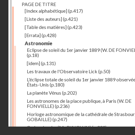
PAGE DE TITRE
[Index alphabétique]
(p.417)
[Liste des auteurs]
(p.421)
[Table des matières]
(p.423)
[Errata]
(p.428)
Astronomie
Eclipse de soleil du 1er janvier 1889 (W. DE FONVIE
(p.18)
[idem]
(p.131)
Les travaux de l'Observatoire Lick
(p.50)
L'éclipse totale de soleil du 1er janvier 1889 observé
États-Unis
(p.180)
La planète Vénus
(p.202)
Les astronomes de la place publique, à Paris (W. DE
FONVIELLE)
(p.236)
Horloge astronomique de la cathédrale de Strasbourg
GOBAILLE)
(p.247)
Cadran lunaire (Mr D'AIGLUN)
(p.339)
Droits réservés - CNAM
La pendule de la reine Victoria
(p.95)