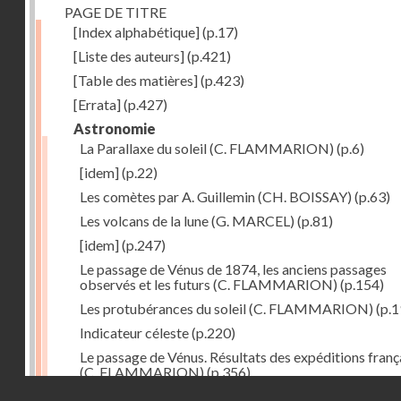
PAGE DE TITRE
[Index alphabétique]
(p.17)
[Liste des auteurs]
(p.421)
[Table des matières]
(p.423)
[Errata]
(p.427)
Astronomie
La Parallaxe du soleil (C. FLAMMARION)
(p.6)
[idem]
(p.22)
Les comètes par A. Guillemin (CH. BOISSAY)
(p.63)
Les volcans de la lune (G. MARCEL)
(p.81)
[idem]
(p.247)
Le passage de Vénus de 1874, les anciens passages
observés et les futurs (C. FLAMMARION)
(p.154)
Les protubérances du soleil (C. FLAMMARION)
(p.1
Indicateur céleste
(p.220)
Le passage de Vénus. Résultats des expéditions franç
(C. FLAMMARION)
(p.356)
Droits réservés - CNAM
[idem]
(p.390)