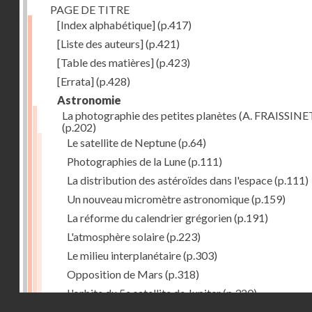
PAGE DE TITRE
[Index alphabétique]
(p.417)
[Liste des auteurs]
(p.421)
[Table des matières]
(p.423)
[Errata]
(p.428)
Astronomie
La photographie des petites planètes (A. FRAISSINE
(p.202)
Le satellite de Neptune
(p.64)
Photographies de la Lune
(p.111)
La distribution des astéroïdes dans l'espace
(p.111)
Un nouveau micromètre astronomique
(p.159)
La réforme du calendrier grégorien
(p.191)
L'atmosphère solaire
(p.223)
Le milieu interplanétaire
(p.303)
Opposition de Mars
(p.318)
L'orbite du 5e satellite de Jupiter
(p.320)
Droits réservés - CNAM
Aspect de Mars
(p.335)