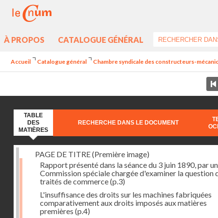
À PROPOS
CATALOGUE GÉNÉRAL
Accueil
Catalogue général
Chambre syndicale des constructeurs-mécanicie
TABLE
T
DES
RECHERCHE DANS LE DOCUMENT
OC
MATIÈRES
PAGE DE TITRE (Première image)
Rapport présenté dans la séance du 3 juin 1890, par u
Commission spéciale chargée d'examiner la question 
traités de commerce
(p.3)
L'insuffisance des droits sur les machines fabriquées
comparativement aux droits imposés aux matières
premières
(p.4)