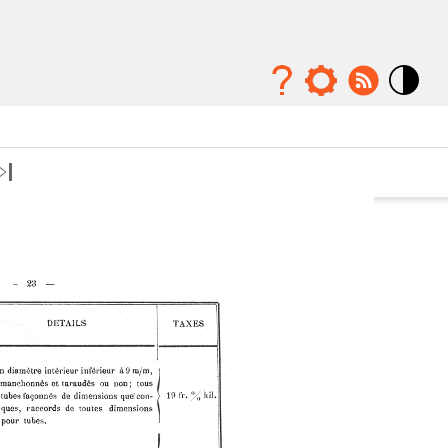
Mode
contraste
élévé