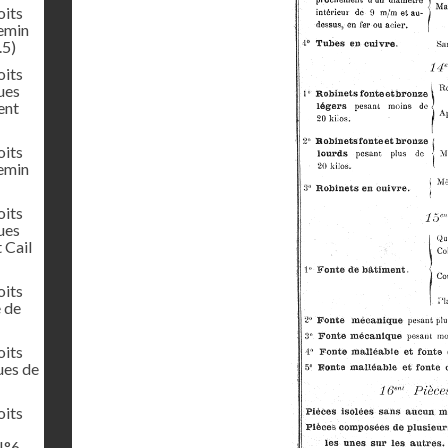
oits
hemin
.5)
oits
ues
ent
oits
hemin
oits
ues
 Cail
oits
e de
oits
ues de
oits
N°6