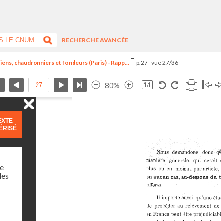
RECHERCHE AVANCÉE
ns, chaudronniers et fondeurs (Paris) - Rapp...
p.27 - vue 27/36
80%
EXTE
ÉRISÉ
ne
des