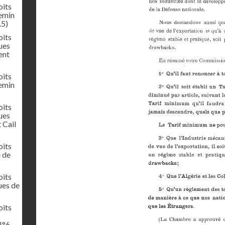
oits
hemin
.5)
oits
ues
ent
oits
hemin
oits
ues
 Cail
oits
e de
oits
ues de
oits
N°6