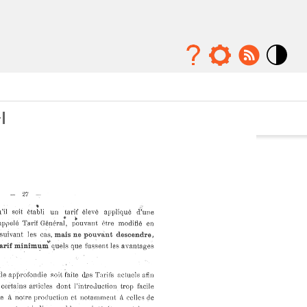
Mode
contraste
élévé