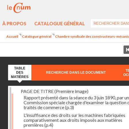
À PROPOS
CATALOGUE GÉNÉRAL
Accueil
Catalogue général
Chambre syndicale des constructeurs-mécanicie
TABLE
T
DES
RECHERCHE DANS LE DOCUMENT
OC
MATIÈRES
PAGE DE TITRE (Première image)
Rapport présenté dans la séance du 3 juin 1890, par u
Commission spéciale chargée d'examiner la question 
traités de commerce
(p.3)
L'insuffisance des droits sur les machines fabriquées
comparativement aux droits imposés aux matières
premières
(p.4)