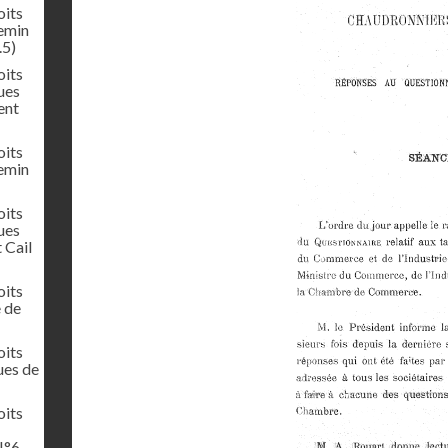
oits
hemin
.5)
oits
ues
ent
oits
hemin
oits
ues
 Cail
oits
e de
oits
ues de
oits
N°6