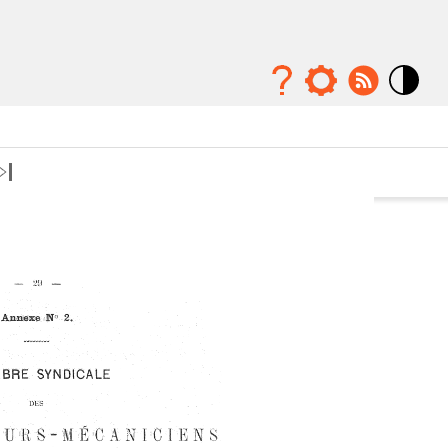
Mode
contraste
élévé