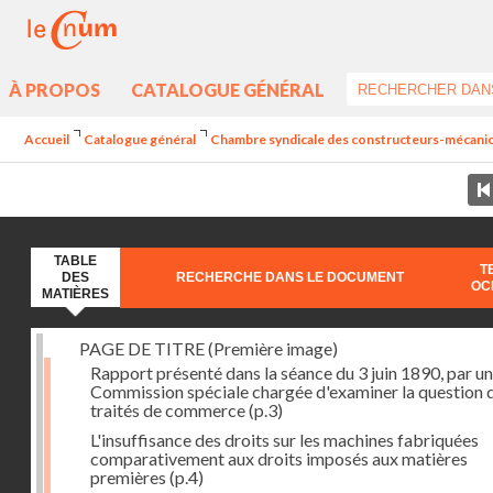
À PROPOS
CATALOGUE GÉNÉRAL
Accueil
Catalogue général
Chambre syndicale des constructeurs-mécanicie
TABLE
T
DES
RECHERCHE DANS LE DOCUMENT
OC
MATIÈRES
PAGE DE TITRE (Première image)
Rapport présenté dans la séance du 3 juin 1890, par u
Commission spéciale chargée d'examiner la question 
traités de commerce
(p.3)
L'insuffisance des droits sur les machines fabriquées
comparativement aux droits imposés aux matières
premières
(p.4)