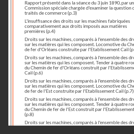
Rapport présenté dans la séance du 3 juin 1890, par u
Commission spéciale chargée d'examiner la question 
traités de commerce
(p.3)
L'insuffisance des droits sur les machines fabriquées
comparativement aux droits imposés aux matières
premières
(p.4)
Droits sur les machines, comparés à l'ensemble des dr
sur les matières qui les composent. Locomotive du C
de fer d'Orléans construite par l'Etablissement Cail
(p
Droits sur les machines, comparés à l'ensemble des dr
sur les matières qui les composent. Tender à quatre ro
du Chemin de fer d'Orléans construit par l'Etablissem
Cail
(p.6)
Droits sur les machines, comparés à l'ensemble des dr
sur les matières qui les composent. Locomotive du C
de fer de l'Est construite par l'Etablissement Cail
(p.7)
Droits sur les machines, comparés à l'ensemble des dr
sur les matières qui les composent. Tender à quatre ro
du Chemin de fer de l'Est construit par l'Etablissement
(p.8)
Droits sur les machines, comparés à l'ensemble des dr
sur les matières qui les composent. Machine demi-fix
Droits réservés - CNAM
vingt chevaux de MM. Weyher et Richemond
(p.9)