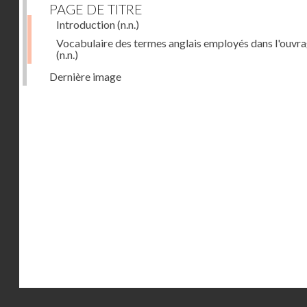
PAGE DE TITRE
Introduction
(n.n.)
Vocabulaire des termes anglais employés dans l'ouvr
(n.n.)
Dernière image
Droits réservés - CNAM