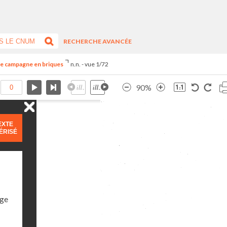
RECHERCHE AVANCÉE
de campagne en briques
n.n. - vue 1/72
90%
EXTE
ÉRISÉ
age