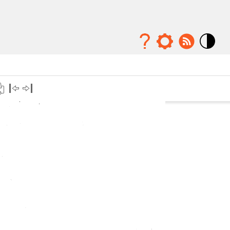
Mode
contraste
élévé