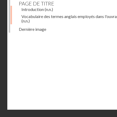
PAGE DE TITRE
Introduction
(n.n.)
Vocabulaire des termes anglais employés dans l'ouvr
(n.n.)
Dernière image
Droits réservés - CNAM